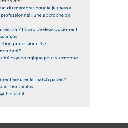
ême série :
état du mentorat pour la jeunesse
professionnel : une approche de
créer sa « tribu » de développement
issances
sertion professionnelle
important?
curité psychologique pour surmonter
mment assurer le match parfait?
ions mentorales
psychosocial