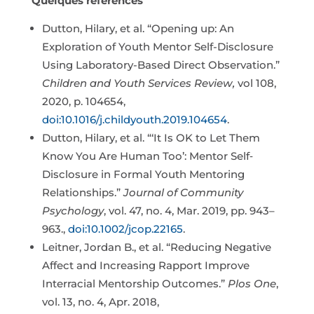
Quelques références
Dutton, Hilary, et al. “Opening up: An
Exploration of Youth Mentor Self-Disclosure
Using Laboratory-Based Direct Observation.”
Children and Youth Services Review,
vol 108,
2020, p. 104654,
doi:10.1016/j.childyouth.2019.104654
.
Dutton, Hilary, et al. “‘It Is OK to Let Them
Know You Are Human Too’: Mentor Self‐
Disclosure in Formal Youth Mentoring
Relationships.”
Journal of Community
Psychology
, vol. 47, no. 4, Mar. 2019, pp. 943–
963.,
doi:10.1002/jcop.22165
.
Leitner, Jordan B., et al. “Reducing Negative
Affect and Increasing Rapport Improve
Interracial Mentorship Outcomes.”
Plos One
,
vol. 13, no. 4, Apr. 2018,